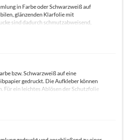
mlung in Farbe oder Schwarzweiß auf
bilen, glänzenden Klarfolie mit
rucke sind dadurch schmutzabweisend,
on maximal 5 mm. Legen Sie daher Ihre
sich die Produktionszeit bei der
arbe bzw. Schwarzweiß auf eine
ibpapier gedruckt. Die Aufkleber können
 Für ein leichtes Ablösen der Schutzfolie
 klebend und lässt sich
rückstandslos
mlung gedruckt und anschließend zu einer