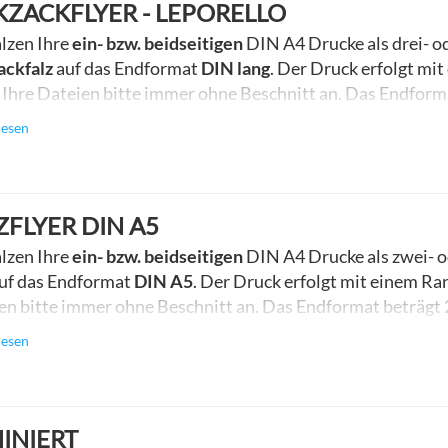
KZACKFLYER - LEPORELLO
alzen Ihre
ein- bzw. beidseitigen
DIN A4 Drucke als drei- od
ackfalz
auf das Endformat
DIN lang
. Der Druck erfolgt mi
 Ihre Dateien bitte immer ohne Beschnitt an. Das Endform
 x 210 mm (geschlossen).
lesen
ZFLYER DIN A5
alzen Ihre
ein- bzw. beidseitigen
DIN A4 Drucke als zwei- od
uf das Endformat
DIN A5
. Der Druck erfolgt mit einem Ra
en bitte immer ohne Beschnitt an. Das Endformat beträgt
m (geschlossen).
lesen
INIERT