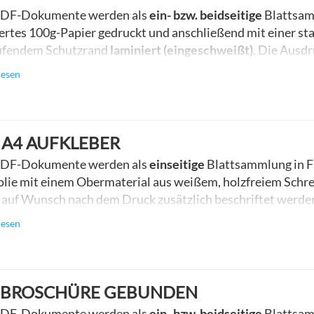
PDF-Dokumente werden als
ein- bzw. beidseitige
Blattsam
iertes 100g-Papier gedruckt und anschließend mit einer sta
ufendem Schutzrand
laminiert (eingeschweißt)
. Die Ausd
chbar und wasserfest. Der Druck erfolgt mit einem Rand v
lesen
en bitte immer ohne Beschnitt an. Bitte beachten Sie, dass 
hrung Laminierung
um einen Arbeitstag verlängert
.
 A4 AUFKLEBER
PDF-Dokumente werden als
einseitige
Blattsammlung in F
olie mit einem Obermaterial aus weißem, holzfreiem Schre
 auf Wunsch nach dem Druck zusätzlich beschriftet werden.
r Rückseite ist der Aufklebers geschlitzt. Er ist permanent
lesen
r entfernen
.
 BROSCHÜRE GEBUNDEN
PDF-Dokumente werden als
ein- bzw. beidseitige
Blattsam