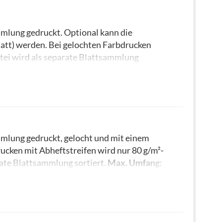
mlung gedruckt. Optional kann die
att) werden. Bei gelochten Farbdrucken
tei wird als separate Blattsammlung
erung immer mit einem farbigen Trennblatt.
mlung gedruckt, gelocht und mit einem
ucken mit Abheftstreifen wird nur 80 g/m²-
ate Blattsammlung sortiert.
Max. Umfang: