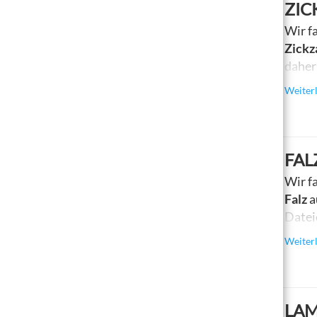
ZIC
Wir f
Zickz
daher
99 mm
Weiter
FAL
Wir f
Falz
a
Datei
210 m
Weiter
LAM