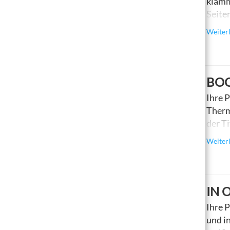
klamm
Seite
Weiß 
Weiter
Datei
Maxim
Ausfü
BOO
Ihre 
Therm
der T
Weiß 
Weiter
Datei
Ausfü
Seite
IN 
Ihre 
und i