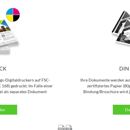
 files for DIN A4 DRUCK
UCK
DIN
s-Digitaldruckern auf FSC-
Ihre Dokumente werden auf
E 168) gedruckt. Im Falle einer
zertifiziertes Papier (80
i als separates Dokument
Bindung/Broschüre wird 
den
Da