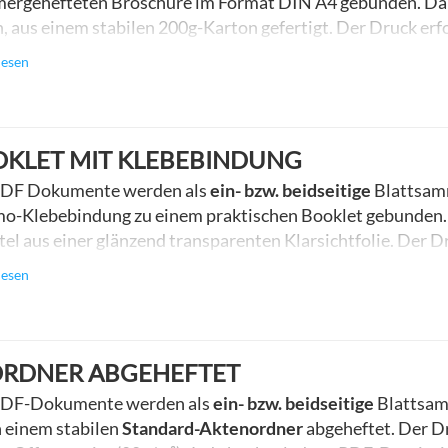
ergehefteten Broschüre im Format DIN A4 gebunden. Dabe
n, aus einem stabilen 200g-Karton gefertigt. Der Druck erfo
auf weißes, satiniertes Papier (100g/m²) mit einem Rand 
lesen
en bitte
immer ohne Beschnitt an. Die Zahl der Gesamtsei
aler Umfang pro Broschüre: 68 Seiten. Beachten Sie, dass 
hrung Broschüre um einen Arbeitstag verlängert.
KLET MIT KLEBEBINDUNG
PDF Dokumente werden als
ein- bzw. beidseitige
Blattsamm
o-Klebebindung zu einem praktischen Booklet gebunden.
itel aus einer glänzend transparenten Klarsichtfolie. Der D
auf weißes, satiniertes Papier (100g/m²) mit einem Rand 
lesen
en bitte
immer ohne Beschnitt an. Bitte beachten Sie, dass 
hrung Broschüre
um einen Arbeitstag verlängert. Max. U
n.
ORDNER ABGEHEFTET
PDF-Dokumente werden als
ein- bzw. beidseitige
Blattsam
n einem stabilen
Standard-Aktenordner
abgeheftet. Der Dr