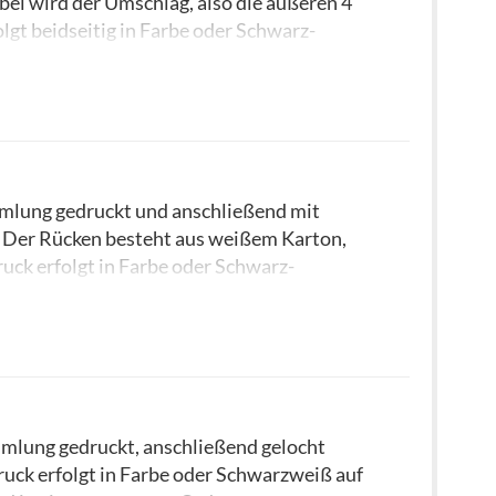
i wird der Umschlag, also die äußeren 4
lgt beidseitig in Farbe oder Schwarz-
von maximal 5 mm. Legen Sie daher Ihre
ten
muss immer durch 4 teilbar sein
.
sich die Produktionszeit bei der
lung gedruckt und anschließend mit
 Der Rücken besteht aus weißem Karton,
ruck erfolgt in Farbe oder Schwarz-
von maximal 5 mm. Legen Sie daher Ihre
sich die Produktionszeit bei der
mfang pro Broschüre: 150 Blatt = 300
mlung gedruckt, anschließend gelocht
uck erfolgt in Farbe oder Schwarzweiß auf