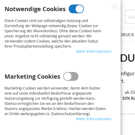
Direkt
Notwendige Cookies
zum
Close
Inhalt
Cookie
Diese Cookies sind zur vollständigen Nutzung und
Bar
Darstellung der Webpage notwendig (bspw. Cookies zur
Speicherung des Warenkorbes). Ohne diese Cookies kann
PLOTSERVICE
PLAKATE/POSTER
FINE ART DRUCK
unser Angebot nicht vollständig genutzt werden. Wir
verwenden zudem Cookies, welche den aktuellen Status
Ihrer Privatsphäreeinstellung speichern.
Mehr Informationen
DIN A4 DRUCK & BIND
Auf dieser Seite können Sie Ihren Auftrag konfigu
Marketing Cookies
Abschließend wählen Sie die Ausführungsart.
Marketing-Cookies werden verwendet, damit dem Nutzer
ab 100 €
ab 25
eine auf seine individuellen Bedürfnisse angepasste
5% Rabatt
10% Ra
Nutzerumgebung zur Verfügung gestellt werden kann.
Ebenso ermöglichen Sie ein an den Bedürfnissen den
Nutzers angepasstes Werbe-Erlebnis. Hierbei werden Daten
an Dritte weitergegeben (s. Datenschutzerklärung).
Mehr Informationen
1
DATEIUPLOAD