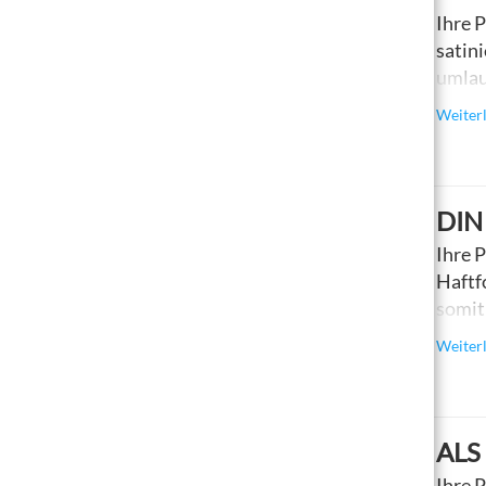
Ihre 
satin
umla
abwis
Weiter
Datei
Ausfü
DIN
Ihre 
Haftf
somit
auf de
Weiter
wiede
ALS
Ihre 