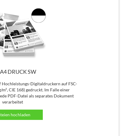
Upload files for DIN A4 DRUCK SW
 A4 DRUCK SW
 Hochleistungs-Digitaldruckern auf FSC-
g/m², CIE 168) gedruckt. Im Falle einer
jede PDF-Datei als separates Dokument
verarbeitet
teien hochladen