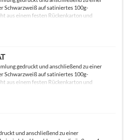
er Schwarzweiß auf satiniertes 100g-
eht aus einem festen Rückenkarton und
er schwarzen Kunststoff-Spirale oder einer
chten Sie, dass sich die Produktionszeit
Max. Umfang: max. 350 Blatt = 700 Seiten
ngen bzw. 150 und 100 Blatt mit 160g
AT
mlung gedruckt und anschließend zu einer
er Schwarzweiß auf satiniertes 100g-
eht aus einem festen Rückenkarton und
er schwarzen Kunststoff-Spirale oder einer
chten Sie, dass sich die Produktionszeit
Max. Umfang: 350 Blatt = 700 Seiten
für
 bzw. 150 und 100 Blatt mit 160g Papier.
ruckt und anschließend zu einer