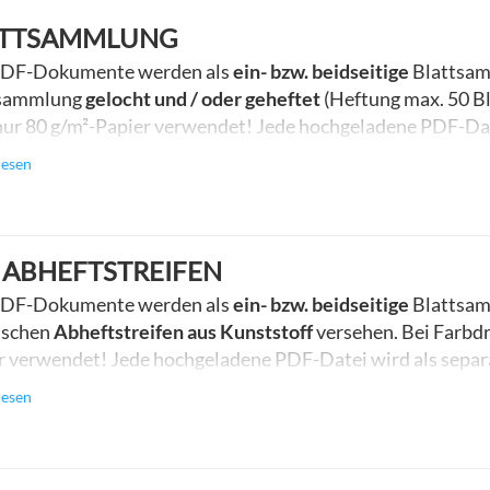
ATTSAMMLUNG
PDF-Dokumente werden als
ein- bzw. beidseitige
Blattsam
tsammlung
gelocht und / oder geheftet
(Heftung max. 50 Bl
nur 80 g/m²-Papier verwendet! Jede hochgeladene PDF-Da
rt. Bei mehr als drei Blättern pro Datei erfolgt die Sorti
lesen
 ABHEFTSTREIFEN
PDF-Dokumente werden als
ein- bzw. beidseitige
Blattsam
ischen
Abheftstreifen aus Kunststoff
versehen. Bei Farbdr
r verwendet! Jede hochgeladene PDF-Datei wird als separ
latt.
lesen