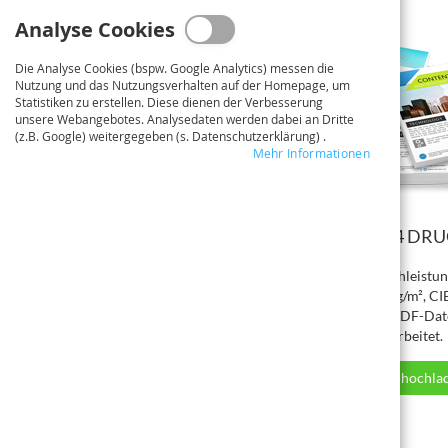
Upload
Analyse Cookies
Die Analyse Cookies (bspw. Google Analytics) messen die
Nutzung und das Nutzungsverhalten auf der Homepage, um
Statistiken zu erstellen. Diese dienen der Verbesserung
unsere Webangebotes. Analysedaten werden dabei an Dritte
(z.B. Google) weitergegeben (s. Datenschutzerklärung) .
Mehr Informationen
DIN A4 DR
Ihre Dokumente werden auf Hochleistung
zertifiziertes Papier (80g/m² u. 100g/m², CI
Bindung/Broschüre wird jede PDF-Date
verarbeitet.
Dateien hochla