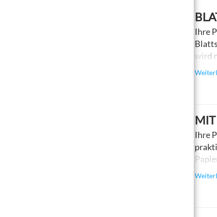
BL
Ihre 
Blat
wird 
sortie
Weiter
MIT
Ihre 
prakt
Papie
500 B
Weiter