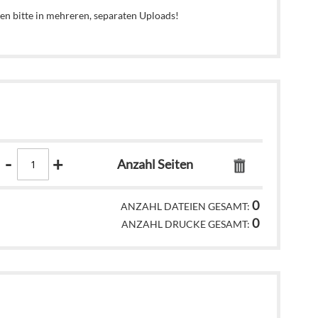
ten bitte in mehreren, separaten Uploads!
-
+
Anzahl Seiten
Quantity for all files
0
ANZAHL DATEIEN GESAMT:
0
ANZAHL DRUCKE GESAMT: