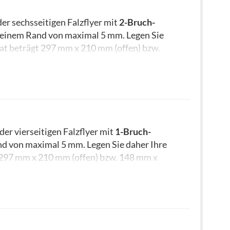
er sechsseitigen Falzflyer mit
2-Bruch-
t einem Rand von maximal 5 mm. Legen Sie
at beträgt 297 mm x 210 mm (offen) bzw.
er vierseitigen Falzflyer mit
1-Bruch-
nd von maximal 5 mm. Legen Sie daher Ihre
 297 mm x 210 mm (offen) bzw. 148 mm x