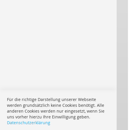
Über uns
Impressum
Kontakt
AGB
® REPRO ONLINE
Starke Marken drucken für Sie:
Versand innerhalb der Schweiz:
Für die richtige Darstellung unserer Webseite
Mit UPS My Choice:
werden grundsätzlich keine Cookies benötigt. Alle
anderen Cookies werden nur eingesetzt, wenn Sie
uns vorher hierzu Ihre Einwilligung geben.
Mögliche Zahlungsarten:
Datenschutzerklärung