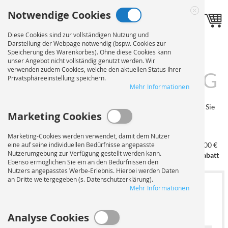
Direkt
Notwendige Cookies
zum
Sprache
Toggle navigation
DE
Close
Inhalt
Cookie
Diese Cookies sind zur vollständigen Nutzung und
Bar
Darstellung der Webpage notwendig (bspw. Cookies zur
DRUCK AUF DISPLAY
Speicherung des Warenkorbes). Ohne diese Cookies kann
unser Angebot nicht vollständig genutzt werden. Wir
verwenden zudem Cookies, welche den aktuellen Status Ihrer
KARTON
BESTELLUNG
Privatsphäreeinstellung speichern.
Mehr Informationen
Auf dieser Seite können Sie Ihren Auftrag konfigurieren. Wählen Sie
Marketing Cookies
zuerst das Format und die Auflage aus. Nach der Auswahl der
Materialien können Sie Ihre Daten hochladen.
Marketing-Cookies werden verwendet, damit dem Nutzer
eine auf seine individuellen Bedürfnisse angepasste
ab 100 €
ab 250 €
ab 500 €
ab 750 €
ab 1.000 €
Nutzerumgebung zur Verfügung gestellt werden kann.
5% Rabatt
10% Rabatt
15% Rabatt
20% Rabatt
25% Rabatt
Ebenso ermöglichen Sie ein an den Bedürfnissen den
Nutzers angepasstes Werbe-Erlebnis. Hierbei werden Daten
an Dritte weitergegeben (s. Datenschutzerklärung).
Mehr Informationen
1
FORMAT UND AUFLAGE
WÄHLEN
Analyse Cookies