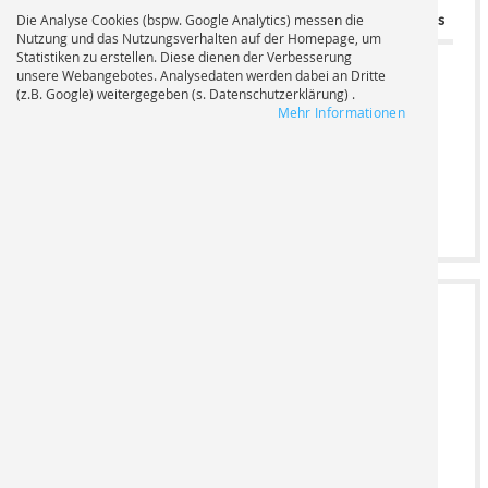
Standardformate
Druckformat
Auflage
Grundpreis
Die Analyse Cookies (bspw. Google Analytics) messen die
Nutzung und das Nutzungsverhalten auf der Homepage, um
Statistiken zu erstellen. Diese dienen der Verbesserung
unsere Webangebotes. Analysedaten werden dabei an Dritte
-
(z.B. Google) weitergegeben (s. Datenschutzerklärung) .
Mehr Informationen
Breite cm
0,00 CHF
+
Höhe cm
2
DATEIUPLOAD