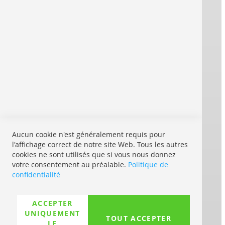
REPRO EN LIGNE
À propos de nous
Mentions légales
Contact
Conditions générales
® REPRO EN LIGNE
Des marques fortes impriment pour vous :
Aucun cookie n'est généralement requis pour
l'affichage correct de notre site Web. Tous les autres
cookies ne sont utilisés que si vous nous donnez
Expédition en Europe :
votre consentement au préalable.
Politique de
confidentialité
Avec UPS My Choice :
ACCEPTER
Où est mon envoi
UNIQUEMENT
TOUT ACCEPTER
LE