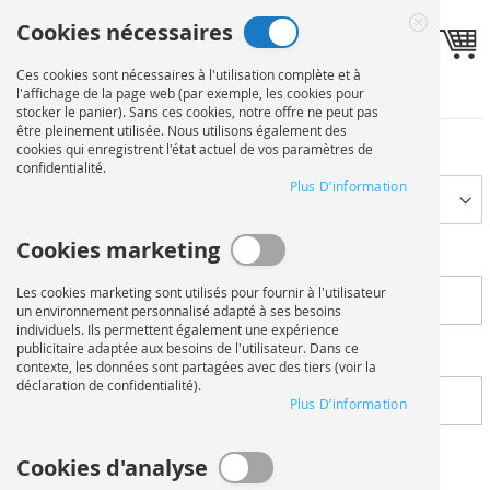
Allez
Cookies nécessaires
au
Langue
Toggle navigation
FR
Close
contenu
Cookie
Ces cookies sont nécessaires à l'utilisation complète et à
Informations personnelles
Bar
l'affichage de la page web (par exemple, les cookies pour
stocker le panier). Sans ces cookies, notre offre ne peut pas
être pleinement utilisée. Nous utilisons également des
Nom
cookies qui enregistrent l'état actuel de vos paramètres de
Préfixe
confidentialité.
Plus D’information
Cookies marketing
Prénom
Les cookies marketing sont utilisés pour fournir à l'utilisateur
un environnement personnalisé adapté à ses besoins
individuels. Ils permettent également une expérience
publicitaire adaptée aux besoins de l'utilisateur. Dans ce
Nom
contexte, les données sont partagées avec des tiers (voir la
déclaration de confidentialité).
Plus D’information
Cookies d'analyse