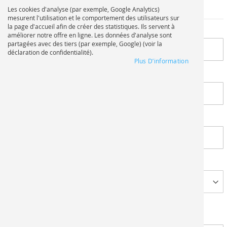
Informations d’adresse
Les cookies d'analyse (par exemple, Google Analytics)
mesurent l'utilisation et le comportement des utilisateurs sur
la page d'accueil afin de créer des statistiques. Ils servent à
Société
améliorer notre offre en ligne. Les données d'analyse sont
partagées avec des tiers (par exemple, Google) (voir la
déclaration de confidentialité).
Plus D’information
Complément d'adresse
Numéro de téléphone
Pays
Adresse