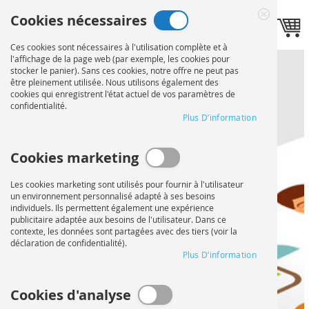
Allez
Cookies nécessaires
au
Langue
Toggle navigation
FR
Close
contenu
Cookie
Ces cookies sont nécessaires à l'utilisation complète et à
Bar
l'affichage de la page web (par exemple, les cookies pour
stocker le panier). Sans ces cookies, notre offre ne peut pas
être pleinement utilisée. Nous utilisons également des
cookies qui enregistrent l'état actuel de vos paramètres de
FAITES
confidentialité.
Plus D’information
IMPRIMER
Cookies marketing
VOTRE ARBRE
Les cookies marketing sont utilisés pour fournir à l'utilisateur
un environnement personnalisé adapté à ses besoins
individuels. Ils permettent également une expérience
GÉNÉALOGIQUE
publicitaire adaptée aux besoins de l'utilisateur. Dans ce
contexte, les données sont partagées avec des tiers (voir la
déclaration de confidentialité).
Plus D’information
Impression au format XXL
Cookies d'analyse
Prix abordables à partir de 1 pièce