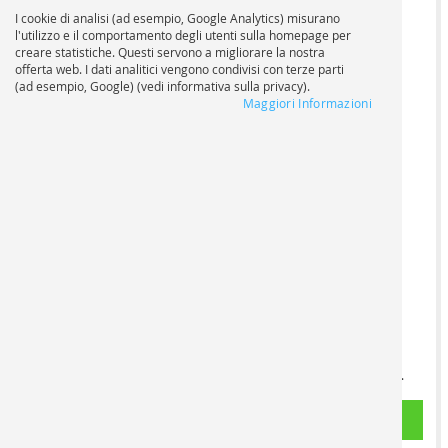
I cookie di analisi (ad esempio, Google Analytics) misurano
l'utilizzo e il comportamento degli utenti sulla homepage per
creare statistiche. Questi servono a migliorare la nostra
offerta web. I dati analitici vengono condivisi con terze parti
(ad esempio, Google) (vedi informativa sulla privacy).
Maggiori Informazioni
STAMPA A
STAMPA IN
COLORI
BIANCO E NERO
FORMATO DIN
FORMATO DIN
A3
A3
I tuoi documenti vengono
I tuoi documenti vengono
stampati su stampanti
stampati su stampanti
digitali ad alte prestazioni
digitali ad alte prestazioni
su carta certificata FSC
su carta certificata FSC (80
(100 g/m², CIE 168). In caso
g/m², CIE 168). In caso di
di rilegatura/opuscolo, ogni
rilegatura/opuscolo, ogni
file PDF viene elaborato
file PDF viene elaborato
come documento separato.
come documento separato.
Carica i file
Carica i file