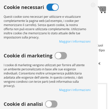
Salta
Cookie necessari
al
Lingua
Toggle navigation
IT
Close
contenuto
Cookie
Questi cookie sono necessari per utilizzare e visualizzare
Bar
completamente la pagina web (ad esempio, i cookie per
memorizzare il carrello). Senza questi cookie, la nostra
ORDINA STAMPA & RILEGATURE
offerta non può essere utilizzata completamente. Utilizziamo
FORMATO A3
ORDINA
inoltre cookie che memorizzano lo stato attuale delle tue
impostazioni sulla privacy.
Maggiori Informazioni
In questa pagina puoi configurare il tuo ordine. Carica prima i tuoi
documenti e poi seleziona la tiratura desiderata. Infine, scegli il tipo
Cookie di marketing
di rilegatura.
da 100 €
da 250 €
da 500 €
da 750 €
da 1.000 €
I cookie di marketing vengono utilizzati per fornire all'utente
5% di
10% di
15% di
20% di
25% di
un ambiente personalizzato in base alle sue esigenze
sconto
sconto
sconto
sconto
sconto
individuali. Consentono inoltre un'esperienza pubblicitaria
adattata alle esigenze dell'utente. In questo contesto, i dati
vengono condivisi con terze parti (vedi informativa sulla
privacy).
Maggiori Informazioni
1
CARICAMENTO FILE
Cookie di analisi
Upload files for Stampa a colori formato DIN A3
Upload files for Sta