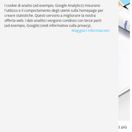
Fai stampare piani tecnici a basso costo
I cookie di analisi (ad esempio, Google Analytics) misurano
l'utilizzo e il comportamento degli utenti sulla homepage per
Ordina online in soli 3 passaggi
creare statistiche. Questi servono a migliorare la nostra
offerta web. I dati analitici vengono condivisi con terze parti
(ad esempio, Google) (vedi informativa sulla privacy).
Maggiori Informazioni
Stampa planimetria b/n | A0
*
1,01 CHF
Stampa planimetria a colori | A0
*
3,52 CHF
STAMPE PIANO ORDINE
*Offerte valide solo per clienti aziendali e imprese. Tutti i prezzi più